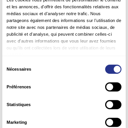
et les annonces, d'offrir des fonctionnalités relatives aux
médias sociaux et d'analyser notre trafic. Nous
partageons également des informations sur l'utilisation de
notre site avec nos partenaires de médias sociaux, de
publicité et d'analyse, qui peuvent combiner celles-ci
avec d'autres informations que vous leur avez fournies
ou qu'ils ont collectées lors de votre utilisation de leurs
services.
Sélection
Nécessaires
du
consentement
Frais
Surgelé
Préférences
Moelleux au chocolat
Statistiques
Notre moelleux à déguster selon l'envie : froid,
pour une texture ferme intense en cacao, ou
Marketing
chaud (pot micro-ondable) pour une texture