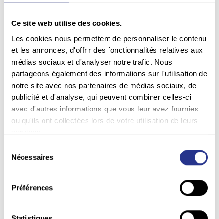
COURRIEL*
Ce site web utilise des cookies.
Les cookies nous permettent de personnaliser le contenu
et les annonces, d'offrir des fonctionnalités relatives aux
MESSAGE*
médias sociaux et d'analyser notre trafic. Nous
partageons également des informations sur l'utilisation de
notre site avec nos partenaires de médias sociaux, de
publicité et d'analyse, qui peuvent combiner celles-ci
avec d'autres informations que vous leur avez fournies
ou qu'ils ont collectées lors de votre utilisation de leurs
services.
Sélection
Nécessaires
du
J'accepte la politique de confidentialité du site avi-
consentement
charente.fr
Préférences
Statistiques