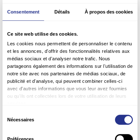
Consentement
Détails
À propos des cookies
Ce site web utilise des cookies.
Les cookies nous permettent de personnaliser le contenu
RESP. ADMIN. DES VENTES
et les annonces, d'offrir des fonctionnalités relatives aux
médias sociaux et d'analyser notre trafic. Nous
Stéphanie,
partageons également des informations sur l'utilisation de
le lien de confiance
notre site avec nos partenaires de médias sociaux, de
publicité et d'analyse, qui peuvent combiner celles-ci
Elle vous accompagne au quotidien dans la
avec d'autres informations que vous leur avez fournies
gestion de vos commandes
ou qu'ils ont collectées lors de votre utilisation de leurs
services.
Sélection
Nécessaires
du
consentement
Préférences