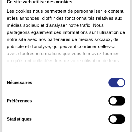
Ce site web utilise des cookies.
Les cookies nous permettent de personnaliser le contenu
et les annonces, d'offrir des fonctionnalités relatives aux
médias sociaux et d'analyser notre trafic. Nous
Surgelé
partageons également des informations sur l'utilisation de
notre site avec nos partenaires de médias sociaux, de
Panna Cotta
publicité et d'analyse, qui peuvent combiner celles-ci
avec d'autres informations que vous leur avez fournies
ou qu'ils ont collectées lors de votre utilisation de leurs
Un dessert onctueux à base de crème
services.
délicatement parfumée à la vanille ou autre note
gourmande, agrémentée d’un lit de fruits ou de
Sélection
saveurs chaudes pour un pur moment de
Nécessaires
du
gourmandise.
consentement
Préférences
Vanille lit caramel ou fruits
Déclinaisons
Chocolat lit caramel
Statistiques
Caramel lit abricot
Café lit caramel
Contenants