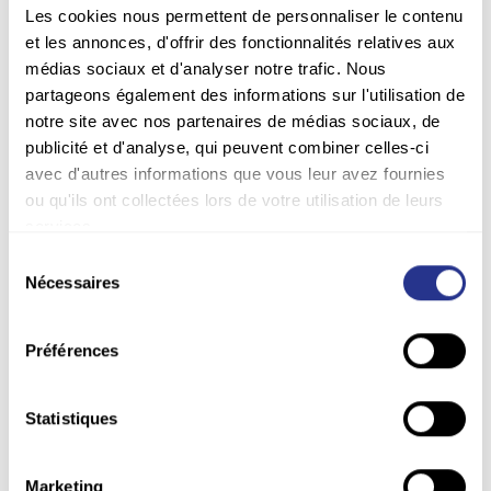
Avi-Charente s’adapte aux attentes du consommateur
Les cookies nous permettent de personnaliser le contenu
et investit dans une ligne dédiée aux desserts végétaux.
et les annonces, d'offrir des fonctionnalités relatives aux
Ce choix stratégique nous propulse leader du marché
médias sociaux et d'analyser notre trafic. Nous
végétal en Espagne et marque notre engagement sur
partageons également des informations sur l'utilisation de
ce segment en pleine croissance.
notre site avec nos partenaires de médias sociaux, de
publicité et d'analyse, qui peuvent combiner celles-ci
avec d'autres informations que vous leur avez fournies
L’élan gourmand
ou qu'ils ont collectées lors de votre utilisation de leurs
services.
Années 2020
Sélection
L'aventure continue avec le lancement d'une ligne de
Nécessaires
du
production dédiée aux formats unitaires gourmands à
consentement
partager pour nos crèmes dessert et mousses aux
œufs. Cette dynamique s'est accélérée en 2022 avec le
Préférences
lancement de nos premières gammes destinées au
Grand Export.
Statistiques
Marketing